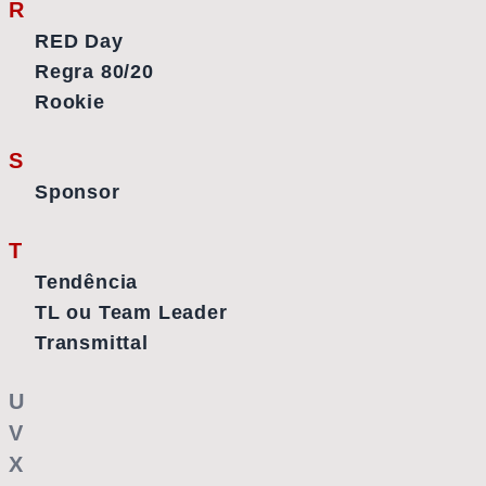
R
RED Day
Regra 80/20
Rookie
S
Sponsor
T
Tendência
TL ou Team Leader
Transmittal
U
V
X