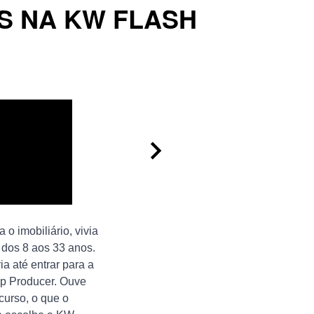
S NA KW FLASH
 o imobiliário, vivia
 dos 8 aos 33 anos.
a até entrar para a
op Producer. Ouve
curso, o que o