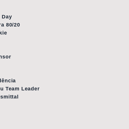
 Day
a 80/20
kie
nsor
dência
ou Team Leader
smittal