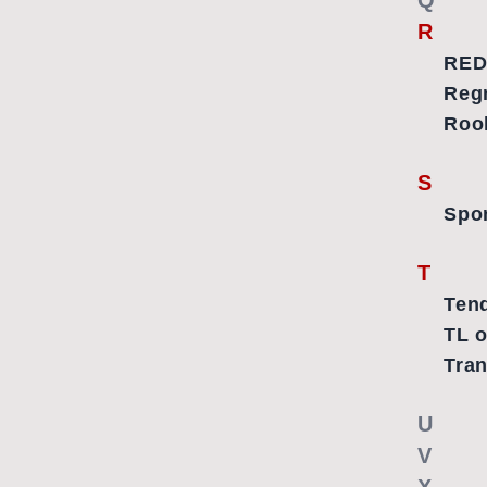
Q
R
RED
Regr
Roo
S
Spo
T
Ten
TL 
Tran
U
V