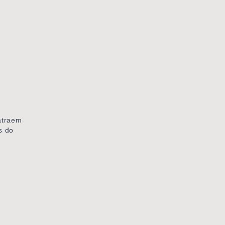
atraem
s do