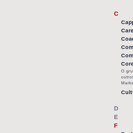
C
Cap
Care
Coa
Com
Com
Cor
O gru
outro
Marke
Cult
D
E
F