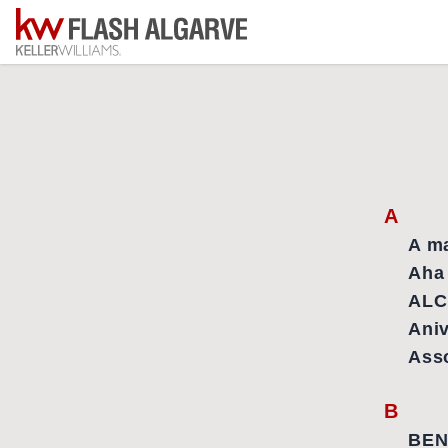
A
A ma
Aha
ALC
Ani
Ass
B
BE