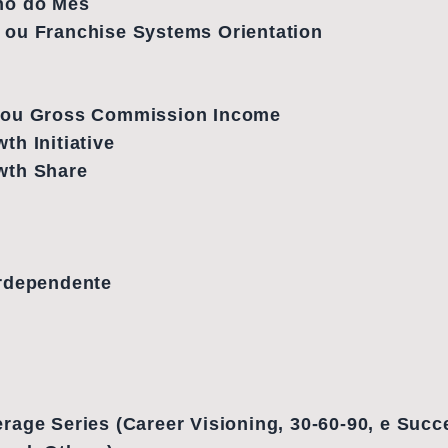
ho do Mês
 ou Franchise Systems Orientation
 ou Gross Commission Income
th Initiative
wth Share
erdependente
rage Series (Career Visioning, 30-60-90, e Succ