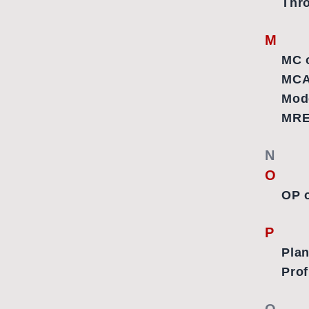
Thr
M
MC 
MCA 
Mod
MREA
N
O
OP o
P
Plan
Prof