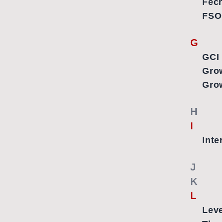
Fec
FSO
G
GCI
Grow
Gro
H
I
Int
J
K
L
Leve